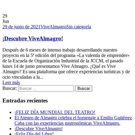
29
Jun
29 de junio de 2021
ViveAlmagro
Sin categoría
¡Descubre ViveAlmagro!
Después de 6 meses de intenso trabajo desarrollando nuestro
proyecto en la 5ª edición del programa «La valentía de emprender»
de la Escuela de Organización Industrial de la JCCM, el pasado
lunes 14 de junio presentamos Vive Almagro. ¿Qué es Vive
Almagro? Es una plataforma que ofrece experiencias turísticas y de
ocio vinculadas a la...
Leer más
Buscar:
Entradas recientes
¡FELIZ DÍA MUNDIAL DEL TEATRO!
El Ateneo de Almagro celebra el homenaje a Emilio Gutiérrez
Caba con las experiencias gastronómicas ViveAlmagro.
¡Descubre ViveAlmagro!
¡Feliz Día del Libro!