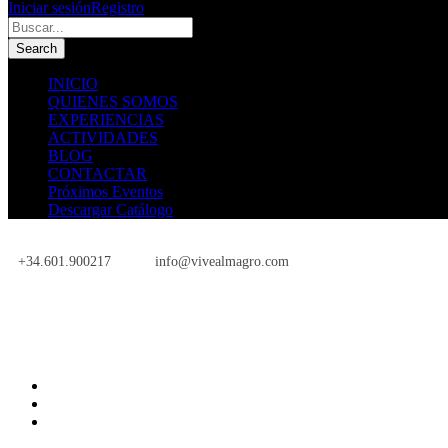
Iniciar sesión
Registro
INICIO
QUIENES SOMOS
EXPERIENCIAS
ACTIVIDADES
BLOG
CONTACTAR
Próximos Eventos
Descargar Catálogo
+34.601.900217
info@vivealmagro.com
Próximos Eventos
INICIO
QUIENES SOMOS
EXPERIENCIAS