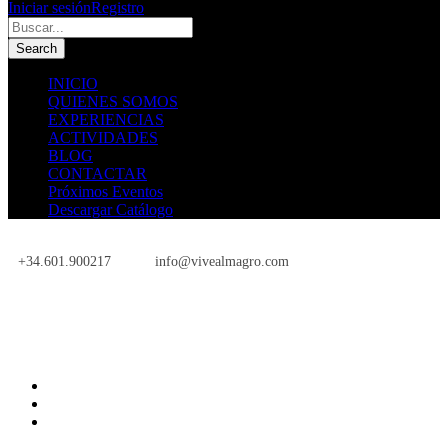
Iniciar sesión
Registro
INICIO
QUIENES SOMOS
EXPERIENCIAS
ACTIVIDADES
BLOG
CONTACTAR
Próximos Eventos
Descargar Catálogo
+34.601.900217
info@vivealmagro.com
Próximos Eventos
INICIO
QUIENES SOMOS
EXPERIENCIAS