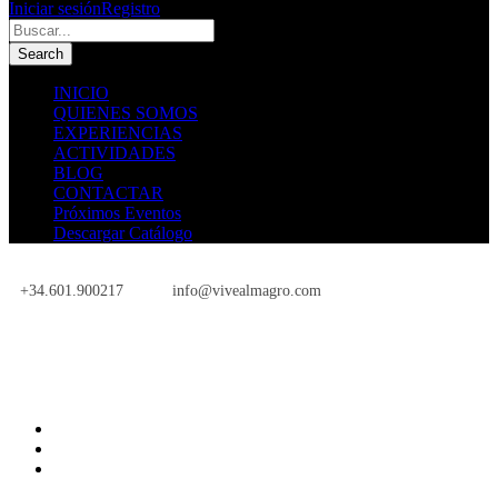
Iniciar sesión
Registro
INICIO
QUIENES SOMOS
EXPERIENCIAS
ACTIVIDADES
BLOG
CONTACTAR
Próximos Eventos
Descargar Catálogo
+34.601.900217
info@vivealmagro.com
Próximos Eventos
INICIO
QUIENES SOMOS
EXPERIENCIAS