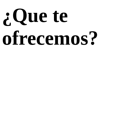
¿Que te
ofrecemos?
¿Buscas una experiencia diferente en Almagro?
Unimos la riqueza del patrimonio artístico y
monumental con la mejor gastronomía manchega.
Especialistas en turismo de calidad, convertimos tu
escapada en un viaje exclusivo por la historia y el
entorno natural de una de las localidades más
bellas de España.