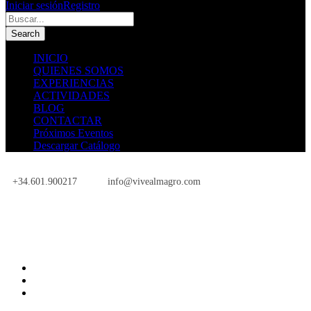
Iniciar sesión
Registro
INICIO
QUIENES SOMOS
EXPERIENCIAS
ACTIVIDADES
BLOG
CONTACTAR
Próximos Eventos
Descargar Catálogo
+34.601.900217
info@vivealmagro.com
Próximos Eventos
INICIO
QUIENES SOMOS
EXPERIENCIAS