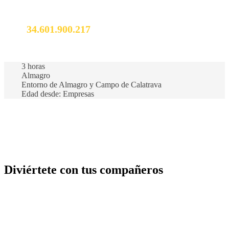
No dudes en llamarnos. Somos expertos en el destino y
estaremos encantados de hablar contigo.
34.601.900.217
info@vivealmagro.com
3 horas
Almagro
Entorno de Almagro y Campo de Calatrava
Edad desde: Empresas
Diviértete con tus compañeros