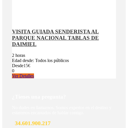
VISITA GUIADA SENDERISTA AL
PARQUE NACIONAL TABLAS DE
DAIMIEL
2 horas
Edad desde: Todos los públicos
Desde
15€
0
Ver Detalles
¿Tienes una pregunta?
No dudes en llamarnos. Somos expertos en el destino y
estaremos encantados de hablar contigo.
34.601.900.217