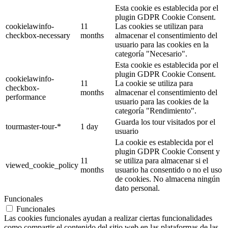
Esta cookie es establecida por el
plugin GDPR Cookie Consent.
cookielawinfo-
11
Las cookies se utilizan para
checkbox-necessary
months
almacenar el consentimiento del
usuario para las cookies en la
categoría "Necesario".
Esta cookie es establecida por el
plugin GDPR Cookie Consent.
cookielawinfo-
11
La cookie se utiliza para
checkbox-
months
almacenar el consentimiento del
performance
usuario para las cookies de la
categoría "Rendimiento".
Guarda los tour visitados por el
tourmaster-tour-*
1 day
usuario
La cookie es establecida por el
plugin GDPR Cookie Consent y
11
se utiliza para almacenar si el
viewed_cookie_policy
months
usuario ha consentido o no el uso
de cookies. No almacena ningún
dato personal.
Funcionales
Funcionales
Las cookies funcionales ayudan a realizar ciertas funcionalidades
como compartir el contenido del sitio web en las plataformas de las