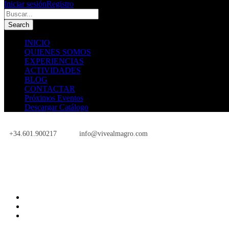
Iniciar sesión
Registro
INICIO
QUIENES SOMOS
EXPERIENCIAS
ACTIVIDADES
BLOG
CONTACTAR
Próximos Eventos
Descargar Catálogo
+34.601.900217
info@vivealmagro.com
Próximos Eventos
INICIO
QUIENES SOMOS
EXPERIENCIAS