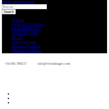
Iniciar sesión
Registro
INICIO
QUIENES SOMOS
EXPERIENCIAS
ACTIVIDADES
BLOG
CONTACTAR
Próximos Eventos
Descargar Catálogo
+34.601.900217
info@vivealmagro.com
Próximos Eventos
INICIO
QUIENES SOMOS
EXPERIENCIAS