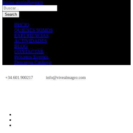
Iniciar sesión
Registro
INICIO
QUIENES SOMOS
EXPERIENCIAS
ACTIVIDADES
BLOG
CONTACTAR
Próximos Eventos
Descargar Catálogo
+34.601.900217
info@vivealmagro.com
Próximos Eventos
INICIO
QUIENES SOMOS
EXPERIENCIAS