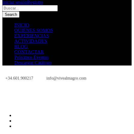
Iniciar sesión
Registro
INICIO
QUIENES SOMOS
EXPERIENCIAS
ACTIVIDADES
BLOG
CONTACTAR
Próximos Eventos
Descargar Catálogo
+34.601.900217
info@vivealmagro.com
Próximos Eventos
INICIO
QUIENES SOMOS
EXPERIENCIAS