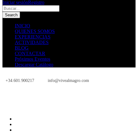
Iniciar sesión
Registro
INICIO
QUIENES SOMOS
EXPERIENCIAS
ACTIVIDADES
BLOG
CONTACTAR
Próximos Eventos
Descargar Catálogo
+34.601.900217
info@vivealmagro.com
Próximos Eventos
INICIO
QUIENES SOMOS
EXPERIENCIAS