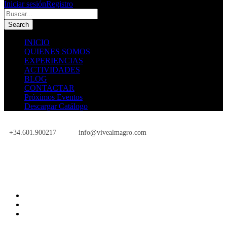
Iniciar sesión
Registro
INICIO
QUIENES SOMOS
EXPERIENCIAS
ACTIVIDADES
BLOG
CONTACTAR
Próximos Eventos
Descargar Catálogo
+34.601.900217
info@vivealmagro.com
Próximos Eventos
INICIO
QUIENES SOMOS
EXPERIENCIAS