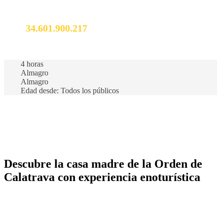
No dudes en llamarnos. Somos expertos en el destino y
estaremos encantados de hablar contigo.
34.601.900.217
info@vivealmagro.com
4 horas
Almagro
Almagro
Edad desde: Todos los públicos
Descubre la casa madre de la Orden de
Calatrava con experiencia enoturística