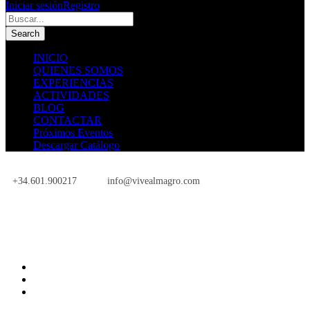
Iniciar sesión
Registro
INICIO
QUIENES SOMOS
EXPERIENCIAS
ACTIVIDADES
BLOG
CONTACTAR
Próximos Eventos
Descargar Catálogo
+34.601.900217
info@vivealmagro.com
Próximos Eventos
INICIO
QUIENES SOMOS
EXPERIENCIAS