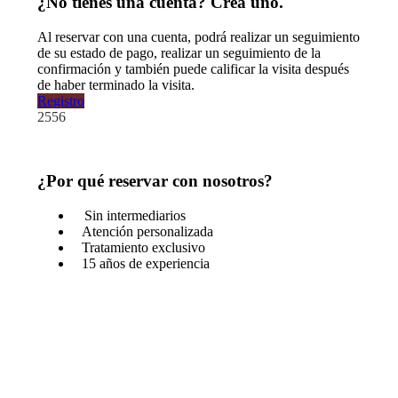
¿No tienes una cuenta? Crea uno.
Al reservar con una cuenta, podrá realizar un seguimiento
de su estado de pago, realizar un seguimiento de la
confirmación y también puede calificar la visita después
de haber terminado la visita.
Registro
2556
¿Por qué reservar con nosotros?
Sin intermediarios
Atención personalizada
Tratamiento exclusivo
15 años de experiencia
¿Tienes una pregunta?
No dudes en llamarnos. Somos expertos en el destino y
estaremos encantados de hablar contigo.