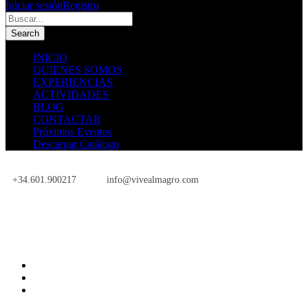
Iniciar sesión
Registro
INICIO
QUIENES SOMOS
EXPERIENCIAS
ACTIVIDADES
BLOG
CONTACTAR
Próximos Eventos
Descargar Catálogo
+34.601.900217
info@vivealmagro.com
Próximos Eventos
INICIO
QUIENES SOMOS
EXPERIENCIAS