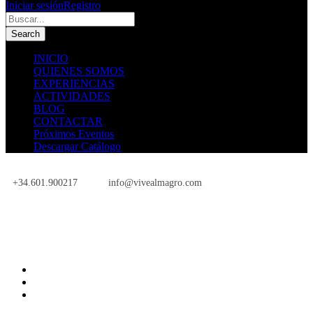
Iniciar sesión
Registro
INICIO
QUIENES SOMOS
EXPERIENCIAS
ACTIVIDADES
BLOG
CONTACTAR
Próximos Eventos
Descargar Catálogo
+34.601.900217
info@vivealmagro.com
Próximos Eventos
INICIO
QUIENES SOMOS
EXPERIENCIAS