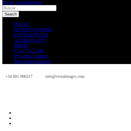
Iniciar sesión
Registro
INICIO
QUIENES SOMOS
EXPERIENCIAS
ACTIVIDADES
BLOG
CONTACTAR
Próximos Eventos
Descargar Catálogo
+34.601.900217
info@vivealmagro.com
Próximos Eventos
INICIO
QUIENES SOMOS
EXPERIENCIAS