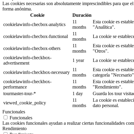
Las cookies necesarias son absolutamente imprescindibles para que el s
forma anónima.
Cookie
Duración
11
Esta cookie es establ
cookielawinfo-checbox-analytics
months
"Analítica".
11
cookielawinfo-checbox-functional
La cookie se establec
months
11
Esta cookie es establ
cookielawinfo-checbox-others
months
"Otros".
cookielawinfo-checkbox-
1 year
La cookie se establec
advertisement
11
Esta cookie es establ
cookielawinfo-checkbox-necessary
months
categoría "Necesario"
cookielawinfo-checkbox-
11
Esta cookie es establ
performance
months
"Rendimiento".
tourmaster-tour-*
1 day
Guarda los tour visita
11
La cookie es establec
viewed_cookie_policy
months
dato personal.
Funcionales
Funcionales
Las cookies funcionales ayudan a realizar ciertas funcionalidades como 
Rendimiento