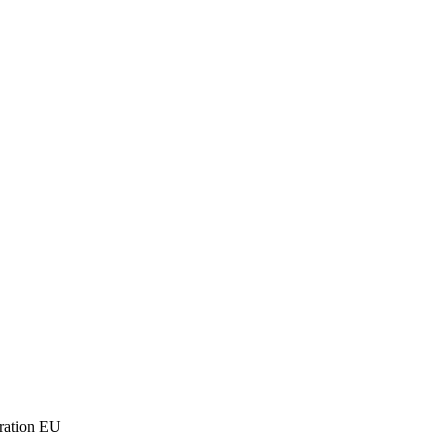
 con su banco.
eration EU