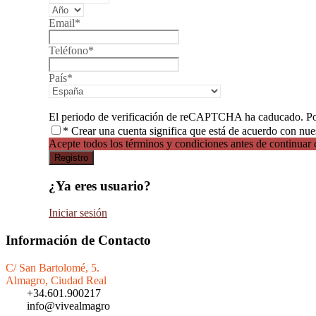
Email
*
Teléfono
*
País
*
El periodo de verificación de reCAPTCHA ha caducado. Por 
* Crear una cuenta significa que está de acuerdo con nue
Acepte todos los términos y condiciones antes de continuar c
¿Ya eres usuario?
Iniciar sesión
Información de Contacto
C/ San Bartolomé, 5.
Almagro, Ciudad Real
+34.601.900217
info@vivealmagro