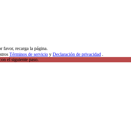
favor, recarga la página.
stros
Términos de servicio
y
Declaración de privacidad
.
on el siguiente paso.